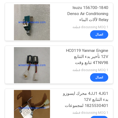
156700-1840 Isuzu
12
Denso Air Conditioning
الجمعية ممسحة
Relay لآلات البناء
discussing MOQ:1 قطعة
السيارات
اتصال
HC0119 Yanmar Engine
12V تأخير بدء التتابع
4TNV98 تتابع وقت
13
المحرك
discussing MOQ:1 قطعة
اتصال
تجميع حاقن الوقود
4JJ1 4JG1 محرك ايسوزو
بدء التتابع 12V
1825530401 لمجموعات
المولدات
discussing MOQ:1 قطعة