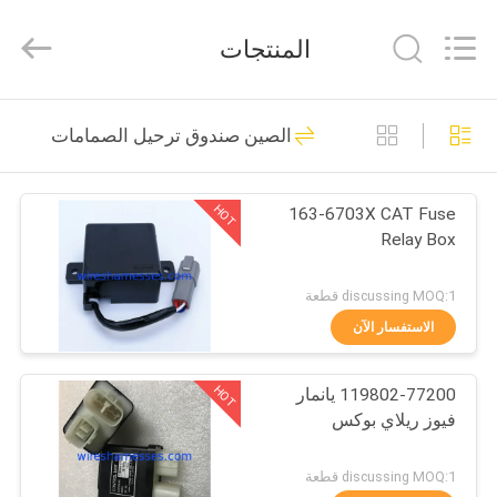
Road
Enterprise
Management
المنتجات
Services
Co.,
Ltd..
All
منزل،
Rights
18
Reserved.
الصين صندوق ترحيل الصمامات
بيت
ضفيرة الأسلاك حفارة
HOT
163-6703X CAT Fuse
منتجات
Relay Box
معلومات
discussing MOQ:1 قطعة
عنا
الاستفسار الآن
25
HOT
119802-77200 يانمار
جولة
تسخير أسلاك المحرك
فيوز ريلاي بوكس
في
المعمل
discussing MOQ:1 قطعة