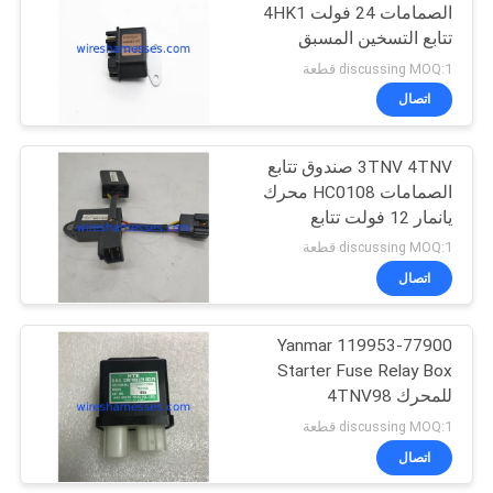
الصمامات 24 فولت 4HK1
تتابع التسخين المسبق
33
للمحرك
discussing MOQ:1 قطعة
اتصال
رصد حفارة
3TNV 4TNV صندوق تتابع
الصمامات HC0108 محرك
يانمار 12 فولت تتابع
discussing MOQ:1 قطعة
اتصال
12
119953-77900 Yanmar
تبديل Flameout
Starter Fuse Relay Box
للمحرك 4TNV98
4TNV94
discussing MOQ:1 قطعة
اتصال