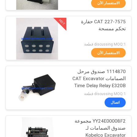
الاستفسار الآن
مراقبة
HOT
227-7575 CAT حفارة
الجودة
24
تحكم ممسحة
تحكم حفارة
اتصل
discussing MOQ:1 قطعة
بنا
الاستفسار الآن
1114870 صندوق مرحل
BLOG
الصمامات CAT Excavator
Time Delay Relay E320B
30
خريطة
E312B
discussing MOQ:1 قطعة
الموقع
اتصال
محرك خنق حفارة
YY24E00008F2 مجموعة
PRIVACY
صندوق الصمامات لـ
POLICY
Kobelco Excavator