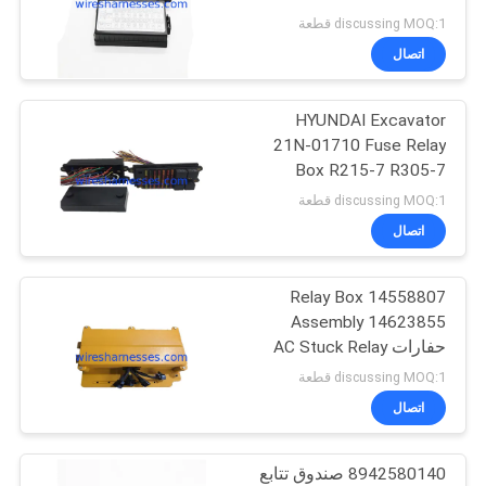
SK200-8 SK350-8
discussing MOQ:1 قطعة
اتصال
15
صمام الملف اللولبي
HYUNDAI Excavator
21N-01710 Fuse Relay
حفارة
Box R215-7 R305-7
Delay Start Relay
discussing MOQ:1 قطعة
اتصال
14558807 Relay Box
16
Assembly 14623855
مستشعر محول
حفارات AC Stuck Relay
discussing MOQ:1 قطعة
الضغط
اتصال
8942580140 صندوق تتابع