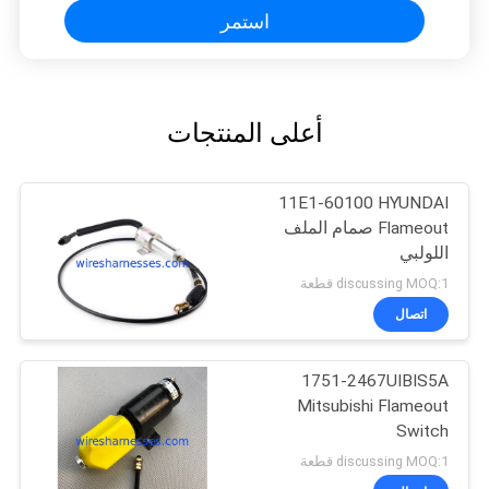
استمر
أعلى المنتجات
11E1-60100 HYUNDAI
Flameout صمام الملف
اللولبي
discussing MOQ:1 قطعة
اتصال
1751-2467UIBIS5A
Mitsubishi Flameout
Switch
discussing MOQ:1 قطعة