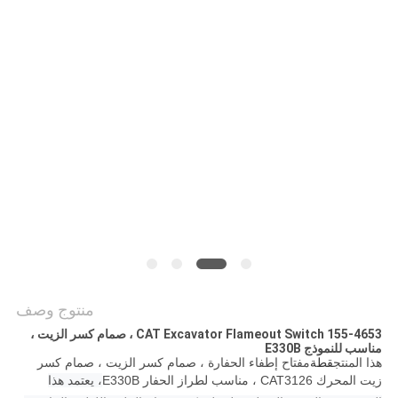
منتوج وصف
155-4653 CAT Excavator Flameout Switch ، صمام كسر الزيت ،
مناسب للنموذج E330B
هذا المنتج
قطة
مفتاح إطفاء الحفارة ، صمام كسر الزيت ، صمام كسر
زيت المحرك CAT3126 ، مناسب لطراز الحفار E330B
، يعتمد هذا