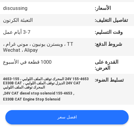
الأسعار:
discussing
مراقبة
تفاصيل التغليف:
التعبئة الكرتون
الجودة
وقت التسليم:
3-7 أيام عمل
اتصل
شروط الدفع:
TT ، ويسترن يونيون ، موني غرام ،
Wechat ، Alipay
بنا
القدرة على
1000 قطعة في الأسبوع
العرض:
BLOG
تسليط الضوء:
155-4653 24V المحرك توقف الملف اللولبي ، 155-4653
24V CAT الديزل توقف الملف اللولبي ، E330B CAT
المحرك توقف الملف اللولبي
خريطة
,
,
155-4653 24V CAT diesel stop solenoid
E330B CAT Engine Stop Solenoid
الموقع
افضل سعر
PRIVACY
POLICY