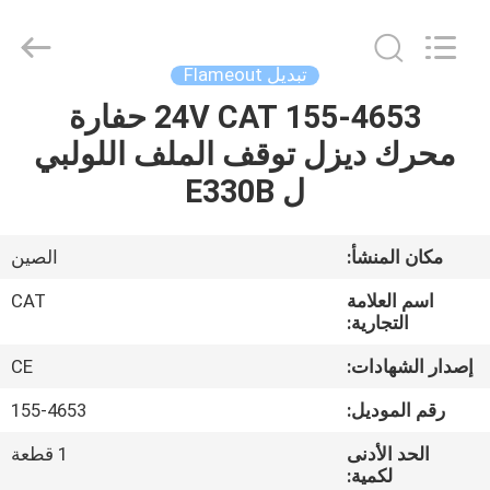
Road
Enterprise
Management
Services
Co.,
تبديل Flameout
Ltd..
All
155-4653 24V CAT حفارة
منزل،
Rights
Reserved.
محرك ديزل توقف الملف اللولبي
بيت
ل E330B
منتجات
مكان المنشأ:
الصين
معلومات
اسم العلامة
CAT
عنا
التجارية:
إصدار الشهادات:
CE
جولة
رقم الموديل:
155-4653
في
الحد الأدنى
1 قطعة
المعمل
لكمية: