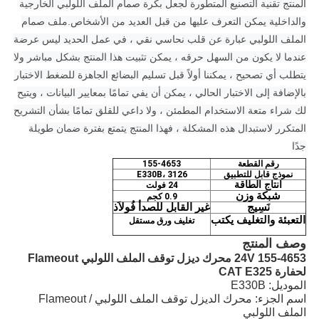
المنتج تقنية التصنيع المتطورة لجعل بكرة صمام الملف اللولبي الخارجية
والداخلية يمكن التعرف عليها من قبل العديد من الأشخاص.
ملف صمام
الملف اللولبي عبارة عن قلب نحاسي نقي ، في عمل الحديد ليس عرضة
عندما لا يكون من السهل حرقه ، يمكن تثبيت هذا المنتج بشكل مباشر ولا
يتطلب أي تصحيح ، يمكننا أولاً قبل تسليم البضائع الجاهزة للضغط الاختبار
بالإضافة إلى الاختبار الحالي ، يمكن أن يفي تمامًا بمعايير البيانات ، ويتيح
لك شراء متعة الاستخدام المطمئن ، ولا داعي للقلق تمامًا بشأن التشريح
المتكرر لاستبدال هذه المشكلة ، فهذا المنتج يتمتع بفترة ضمان طويلة
جدًا
رقم القطعة
155-4653
نموذج قابل للتطبيق
E330B، 3126
انتاج الطاقة
24 فولت
شبكة
وزن
0.9 كجم
نَسِيج
غير القابل للصدأ
فُولاَذ
التعبئة والتغليف
يكتب
تغليف ورق مستقل
وصف المنتج
155-4653 24V محرك ديزل توقف الملف اللولبي Flameout
لحفارة CAT E325
الموديل: E330B
اسم الجزء: محرك الديزل توقف الملف اللولبي / Flameout
الملف اللولبي